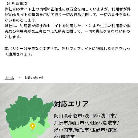
【6.免責事項】
弊社Webサイト上の情報の正確性には万全を期していますが、利用者が弊
社Webサイトの情報を用いて行う一切の行為に関して、一切の責任を負わ
ないものとします。
弊社は、利用者が弊社Webサイトを利用したことにより生じた利用者の損
害及び利用者が第三者に与えた損害に関して、一切の責任を負わないもの
とします。
本ポリシーは予告なく変更され、弊社ウェブサイトに掲載したときをもっ
て適用されます。
ホーム
お問い合わせ
対応エリア
岡山県赤磐市/浅口郡/浅口市/
井原市/岡山市/小田郡/倉敷市/
瀬戸内市/総社市/玉野市/都窪
郡/備前市