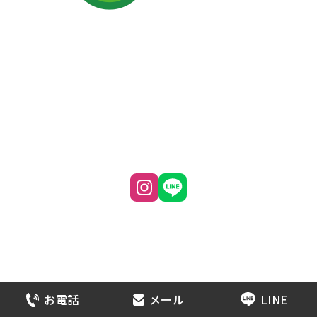
株式会社G-comfort
〒700-0975 岡山県岡山市北区今6-1-19
TEL｜
クリックで電話番号を表示
FAX｜086-244-3367
営業時間｜9:00～18:00
定休日｜日曜日・祝日
© 株式会社G-comfort. All Rights Reserved.
お電話
メール
LINE