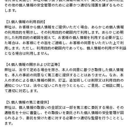
その他の個人情報の安全管理のために必要かつ適切な措置を講ずるものと
します。
【3.個人情報の利用目的】
弊社は、お客様から個人情報をご提供いただく場合、あらかじめ個人情報
の利用目的を明示し、その利用目的の範囲内で利用します。あらかじめ明
示した利用目的の範囲を超えて、お客様の個人情報を利用する必要が生じ
た場合は、お客様にその旨をご連絡し、お客様の同意をいただいた上で利
用します。ただし、利用目的の範囲内であっても、個人情報の利用が不利益
となる場合は利用しません。
【4.個人情報の開示および訂正等】
弊社は、法令で定める場合を除き、本人の同意に基づき取得した個人情報
を、本人の事前の同意なく第三者に提供することはありません。なお、本
人の求めによる個人情報の開示、訂正、追加若しくは削除又は利用目的の
通知については、法令に従いこれを行うとともに、ご意見、ご相談に関し
て適切に対応します。
【5.個人情報の第三者提供】
弊社は、個人情報の取扱いの全部又は一部を第三者に委託する場合、その
適格性を十分に審査し、その取扱いを委託された個人情報の安全管理が図
られるよう、委託を受けた者に対する必要かつ適切な監督を行うこととし
ます。