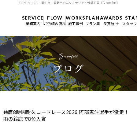
ブログ ページ1｜岡山市・倉敷市のエクステリア・外構工事【G-comfort】
SERVICE
FLOW
WORKS
PLAN
AWARDS
STA
業務案内
ご依頼の流れ
施工事例
プラン集
受賞歴
スタッ
）
ブログ
）
会社概要
ブログ
鈴鹿8時間耐久ロードレース2026 阿部恵斗選手が激走！
雨の鈴鹿で8位入賞