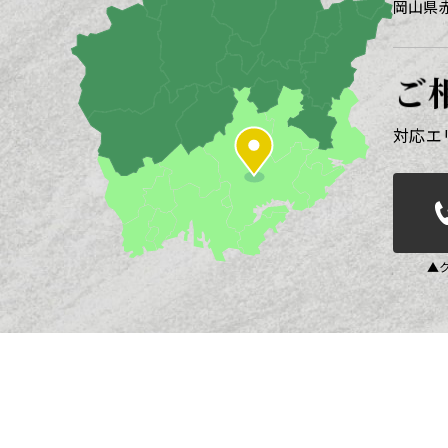
岡山県赤
ご
対応エ
▲