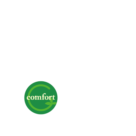
株式会社G-comfort
〒700-0975 岡山県岡山市北区今6-1-19
TEL｜
クリックで電話番号を表示
FAX｜086-244-3367
営業時間｜9:00～18:00
定休日｜日曜日・祝日