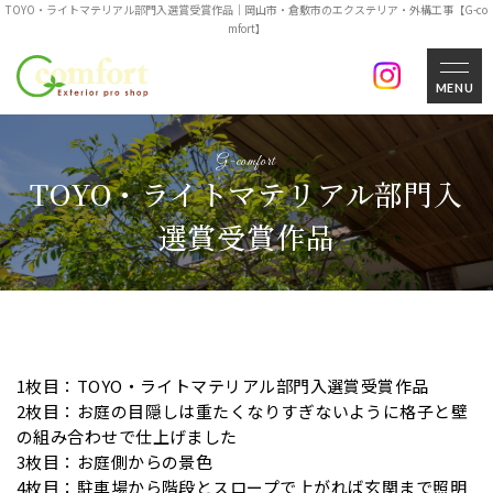
TOYO・ライトマテリアル部門入選賞受賞作品｜岡山市・倉敷市のエクステリア・外構工事【G-co
mfort】
MENU
TOYO・ライトマテリアル部門入
選賞受賞作品
1枚目：TOYO・ライトマテリアル部門入選賞受賞作品
2枚目：お庭の目隠しは重たくなりすぎないように格子と壁
の組み合わせで仕上げました
3枚目：お庭側からの景色
4枚目：駐車場から階段とスロープで上がれば玄関まで照明