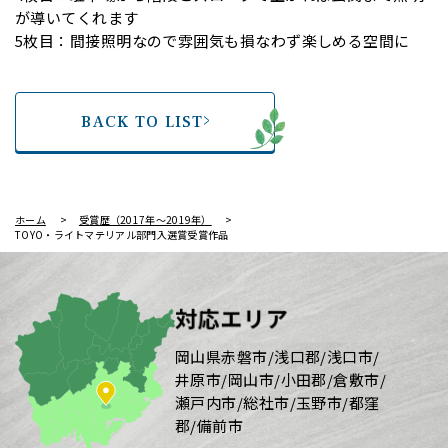
が導いてくれます
5枚目：間接照明なので雰囲気も損なわず楽しめる空間に
BACK TO LIST
ホーム
受賞歴（2017年～2019年）
TOYO・ライトマテリアル部門入選賞受賞作品
対応エリア
岡山県赤磐市/浅口郡/浅口市/
井原市/岡山市/小田郡/倉敷市/
瀬戸内市/総社市/玉野市/都窪
郡/備前市