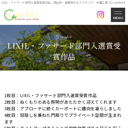
LIXIL・ファサード部門入選賞受賞作品｜岡山市・倉敷市のエクステリア・外構工事【G-comfort】
MENU
LIXIL・ファサード部門入選賞受
賞作品
1枚目：LIXIL・ファサード部門入選賞受賞作品
2枚目：ぬくもりのある照明があたたかく迎えてくれます
3枚目：アプローチに続くカーポートに趣向を凝らしました
4枚目：目隠しを兼ねた門周りでプライベート空間が生まれ
ます