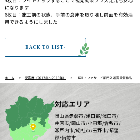
5枚目：ライトアップすることで視覚効果プラス足元も安心
になります
6枚目：施工前の状態、手前の倉庫を取り壊し前面を有効活
用できるようにしました
BACK TO LIST
ホーム
受賞歴（2017年～2019年）
LIXIL・ファサード部門入選賞受賞作品
対応エリア
岡山県赤磐市/浅口郡/浅口市/
井原市/岡山市/小田郡/倉敷市/
瀬戸内市/総社市/玉野市/都窪
郡/備前市