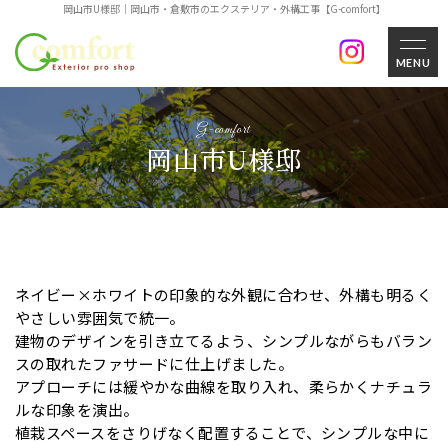
岡山市U様邸｜岡山市・倉敷市のエクステリア・外構工事【G-comfort】
MENU
岡山市U様邸
ネイビー×ホワイトの印象的な外観に合わせ、外構も明るく
やさしい雰囲気で統一。
建物のデザインを引き立てるよう、シンプルながらもバラン
スの取れたファサードに仕上げました。
アプローチには緩やかな曲線を取り入れ、柔らかくナチュラ
ルな印象を演出。
植栽スペースをさりげなく配置することで、シンプルな中に