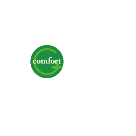
株式会社G-comfort
〒700-0975 岡山県岡山市北区今6-1-19
TEL｜
クリックで電話番号を表示
FAX｜086-244-3367
営業時間｜9:00～18:00
定休日｜日曜日・祝日