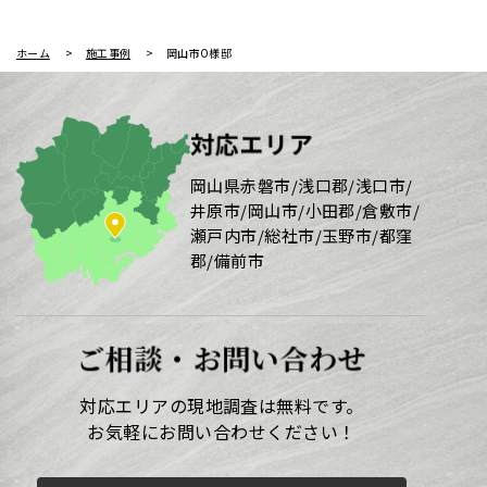
ホーム
施工事例
岡山市O様邸
対応エリア
岡山県赤磐市/浅口郡/浅口市/
井原市/岡山市/小田郡/倉敷市/
瀬戸内市/総社市/玉野市/都窪
郡/備前市
ご相談・お問い合わせ
対応エリアの現地調査は無料です。
お気軽にお問い合わせください！