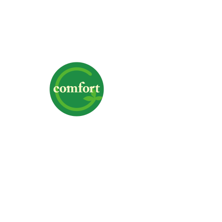
株式会社G-comfort
〒700-0975 岡山県岡山市北区今6-1-19
TEL｜
クリックで電話番号を表示
FAX｜086-244-3367
営業時間｜9:00～18:00
定休日｜日曜日・祝日