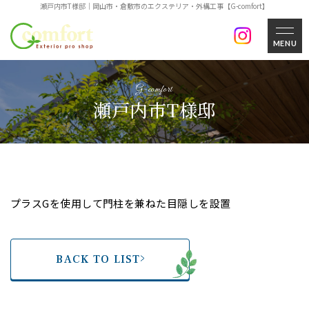
瀬戸内市T様邸｜岡山市・倉敷市のエクステリア・外構工事【G-comfort】
MENU
瀬戸内市T様邸
プラスGを使用して門柱を兼ねた目隠しを設置
BACK TO LIST