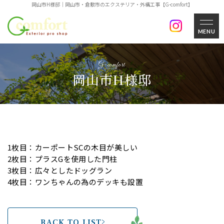
岡山市H様邸｜岡山市・倉敷市のエクステリア・外構工事【G-comfort】
MENU
岡山市H様邸
1枚目：カーポートSCの木目が美しい
2枚目：プラスGを使用した門柱
3枚目：広々としたドッグラン
4枚目：ワンちゃんの為のデッキも設置
BACK TO LIST