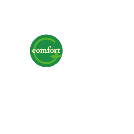
株式会社G-comfort
〒700-0975 岡山県岡山市北区今6-1-19
TEL｜
クリックで電話番号を表示
FAX｜086-244-3367
営業時間｜9:00～18:00
定休日｜日曜日・祝日